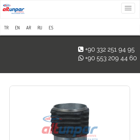
Menü
TR
EN
AR
RU
ES
+90 332 251 94 95
+90 553 209 44 60