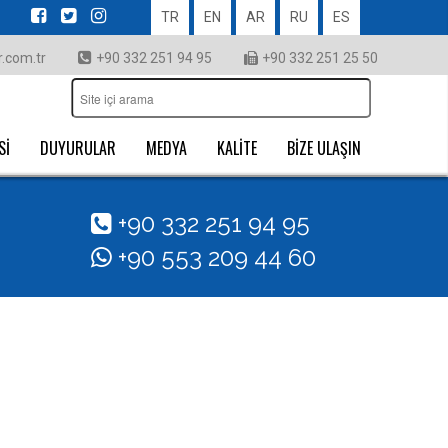
TR
EN
AR
RU
ES
.com.tr
+90 332 251 94 95
+90 332 251 25 50
Sİ
DUYURULAR
MEDYA
KALİTE
BİZE ULAŞIN
+90 332 251 94 95
+90 553 209 44 60