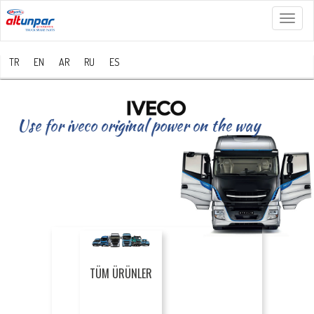
Menü
TR
EN
AR
RU
ES
Use for iveco original power on the way
TÜM ÜRÜNLER