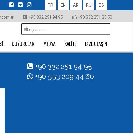
TR
EN
AR
RU
ES
.com.tr
+90 332 251 94 95
+90 332 251 25 50
Sİ
DUYURULAR
MEDYA
KALİTE
BİZE ULAŞIN
+90 332 251 94 95
+90 553 209 44 60