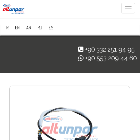
Menü
TR
EN
AR
RU
ES
+90 332 251 94 95
+90 553 209 44 60