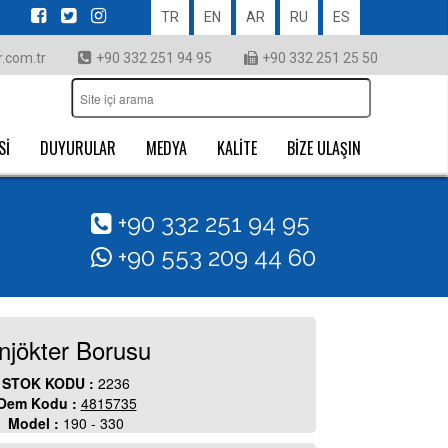
TR
EN
AR
RU
ES
.com.tr
+90 332 251 94 95
+90 332 251 25 50
Sİ
DUYURULAR
MEDYA
KALİTE
BİZE ULAŞIN
+90 332 251 94 95
+90 553 209 44 60
njökter Borusu
STOK KODU :
2236
Oem Kodu :
4815735
Model :
190 - 330