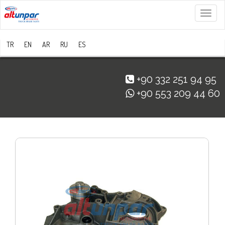
Menü
TR
EN
AR
RU
ES
+90 332 251 94 95
+90 553 209 44 60