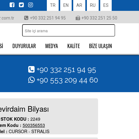
TR
EN
AR
RU
ES
.com.tr
+90 332 251 94 95
+90 332 251 25 50
Sİ
DUYURULAR
MEDYA
KALİTE
BİZE ULAŞIN
+90 332 251 94 95
+90 553 209 44 60
virdaim Bilyası
STOK KODU :
2249
em Kodu :
500356553
el :
CURSOR - STRALIS