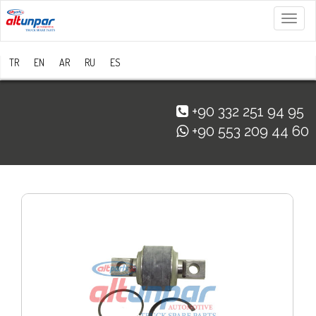
Menü
TR
EN
AR
RU
ES
+90 332 251 94 95
+90 553 209 44 60