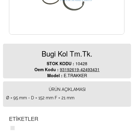
Bugi Kol Tm.Tk.
STOK KODU :
10428
Oem Kodu :
93192619-42493431
Model :
E.TRAKKER
ÜRÜN AÇIKLAMASI
Ø = 95 mm - D = 152 mm F = 21 mm
ETİKETLER