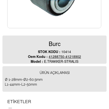
Burc
STOK KODU :
10414
Oem Kodu :
41288750-41218902
Model :
E.TRAKKER-STRALIS
ÜRÜN AÇIKLAMASI
Ø 1-28mm-Ø2-60.5mm
L1-44mm-L2-50mm
ETİKETLER