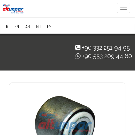
Menü
TR
EN
AR
RU
ES
+90 332 251 94 95
+90 553 209 44 60