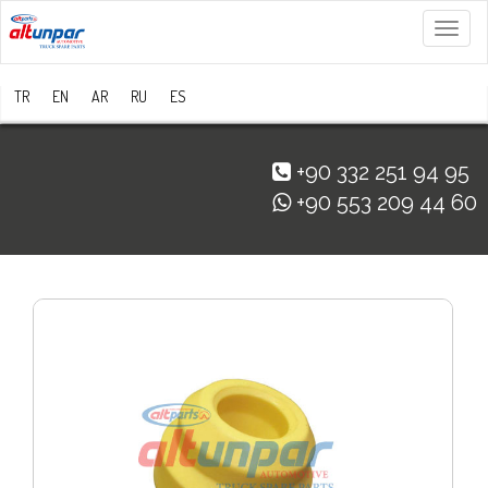
Menü
TR
EN
AR
RU
ES
+90 332 251 94 95
+90 553 209 44 60