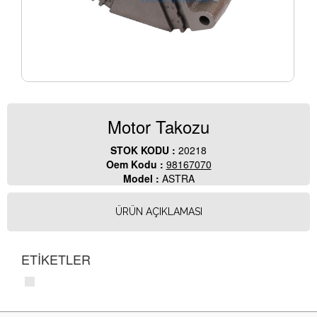
Motor Takozu
STOK KODU :
20218
Oem Kodu :
98167070
Model :
ASTRA
ÜRÜN AÇIKLAMASI
ETİKETLER