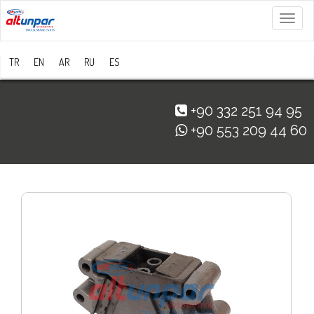
Menü
TR
EN
AR
RU
ES
+90 332 251 94 95
+90 553 209 44 60