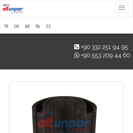
Menü
TR
EN
AR
RU
ES
+90 332 251 94 95
+90 553 209 44 60