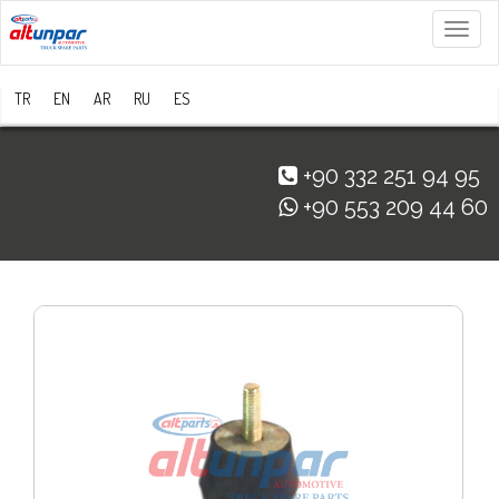
Menü
TR
EN
AR
RU
ES
+90 332 251 94 95
+90 553 209 44 60