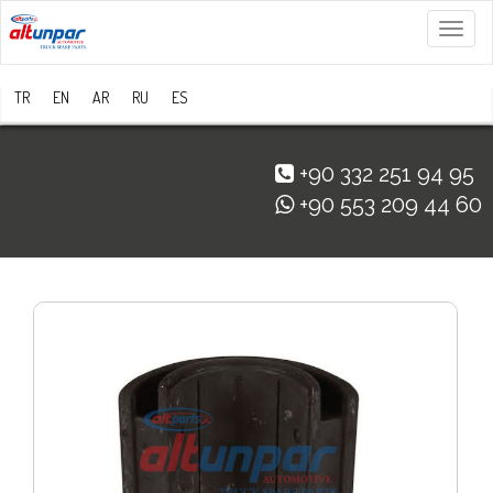
Menü
TR
EN
AR
RU
ES
+90 332 251 94 95
+90 553 209 44 60