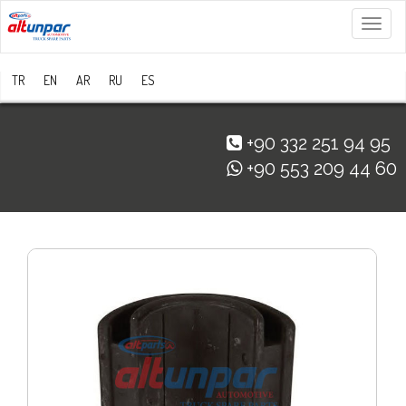
Menü
TR
EN
AR
RU
ES
+90 332 251 94 95
+90 553 209 44 60