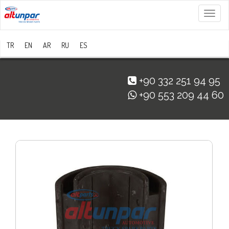
Menü
TR
EN
AR
RU
ES
+90 332 251 94 95
+90 553 209 44 60