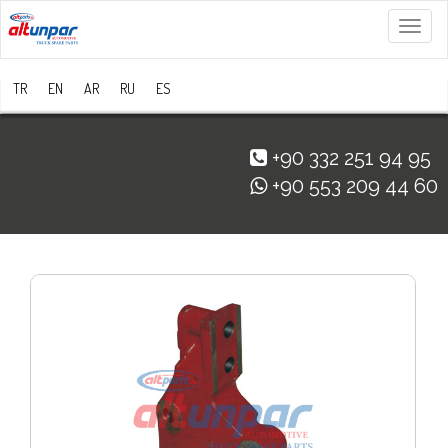
Menü
TR
EN
AR
RU
ES
+90 332 251 94 95
+90 553 209 44 60