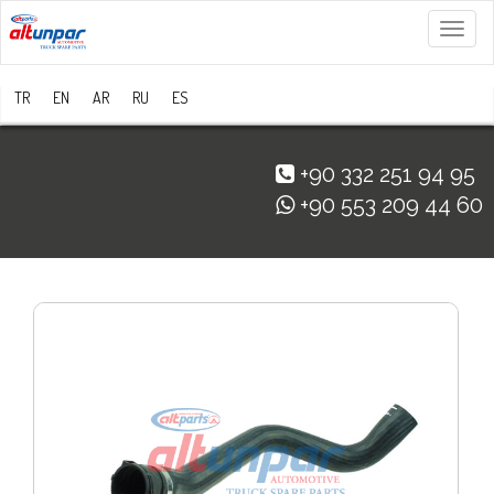
Menü
TR
EN
AR
RU
ES
+90 332 251 94 95
+90 553 209 44 60