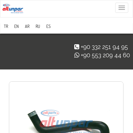
Menü
TR
EN
AR
RU
ES
+90 332 251 94 95
+90 553 209 44 60