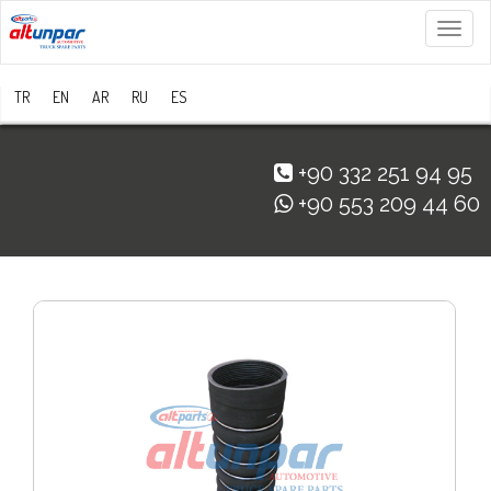
Menü
TR
EN
AR
RU
ES
+90 332 251 94 95
+90 553 209 44 60