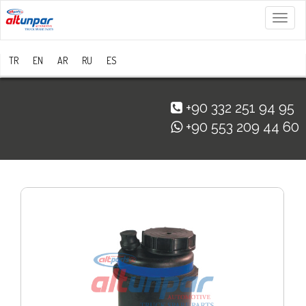
Menü
TR
EN
AR
RU
ES
+90 332 251 94 95
+90 553 209 44 60