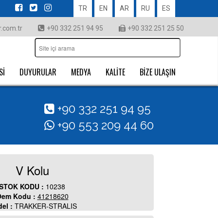
TR
EN
AR
RU
ES
.com.tr
+90 332 251 94 95
+90 332 251 25 50
Sİ
DUYURULAR
MEDYA
KALİTE
BİZE ULAŞIN
+90 332 251 94 95
+90 553 209 44 60
V Kolu
STOK KODU :
10238
em Kodu :
41218620
el :
TRAKKER-STRALIS