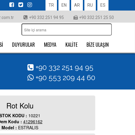
TR
EN
AR
RU
ES
.com.tr
+90 332 251 94 95
+90 332 251 25 50
Sİ
DUYURULAR
MEDYA
KALİTE
BİZE ULAŞIN
+90 332 251 94 95
+90 553 209 44 60
Rot Kolu
STOK KODU :
10221
em Kodu :
41296162
Model :
ESTRALIS