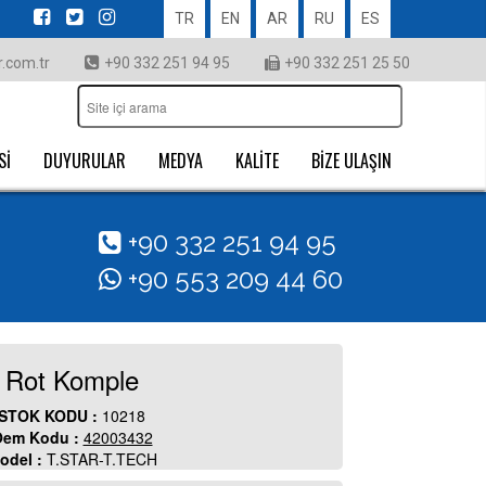
TR
EN
AR
RU
ES
.com.tr
+90 332 251 94 95
+90 332 251 25 50
Sİ
DUYURULAR
MEDYA
KALİTE
BİZE ULAŞIN
+90 332 251 94 95
+90 553 209 44 60
Rot Komple
STOK KODU :
10218
em Kodu :
42003432
odel :
T.STAR-T.TECH