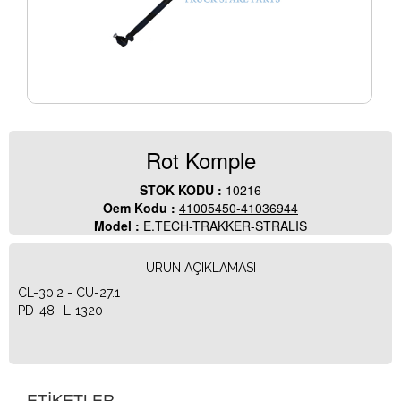
Rot Komple
STOK KODU :
10216
Oem Kodu :
41005450-41036944
Model :
E.TECH-TRAKKER-STRALIS
ÜRÜN AÇIKLAMASI
CL-30.2 - CU-27.1
PD-48- L-1320
ETİKETLER