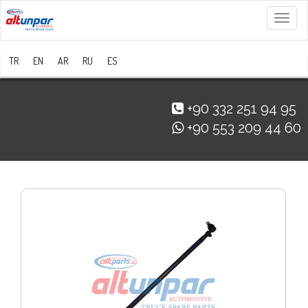
Menü
TR
EN
AR
RU
ES
+90 332 251 94 95
+90 553 209 44 60