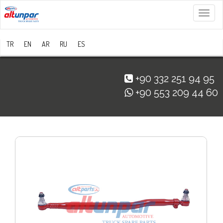
Menü
TR
EN
AR
RU
ES
+90 332 251 94 95
+90 553 209 44 60