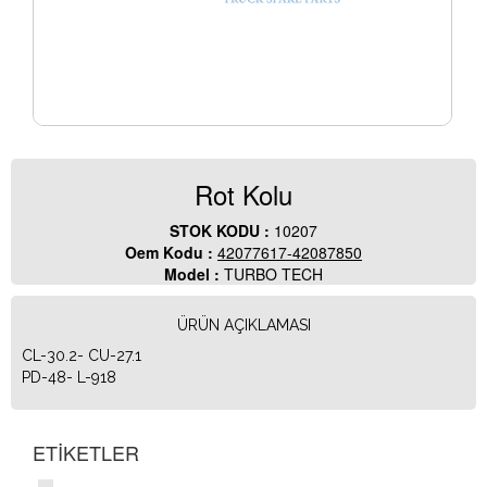
Rot Kolu
STOK KODU :
10207
Oem Kodu :
42077617-42087850
Model :
TURBO TECH
ÜRÜN AÇIKLAMASI
CL-30.2- CU-27.1
PD-48- L-918
ETİKETLER