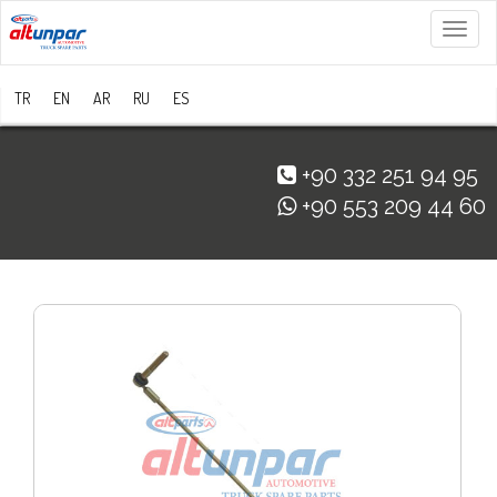
Menü
TR
EN
AR
RU
ES
+90 332 251 94 95
+90 553 209 44 60