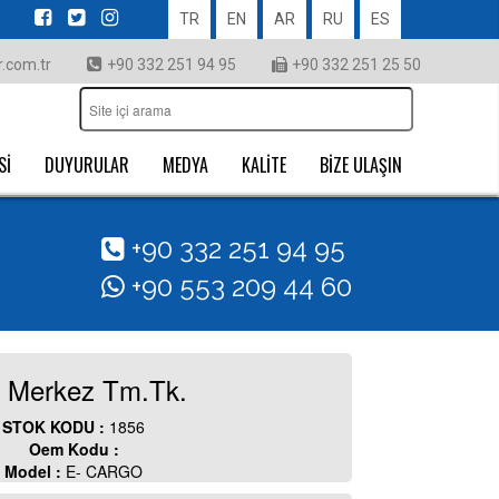
TR
EN
AR
RU
ES
.com.tr
+90 332 251 94 95
+90 332 251 25 50
Sİ
DUYURULAR
MEDYA
KALİTE
BİZE ULAŞIN
+90 332 251 94 95
+90 553 209 44 60
 Merkez Tm.Tk.
STOK KODU :
1856
Oem Kodu :
Model :
E- CARGO