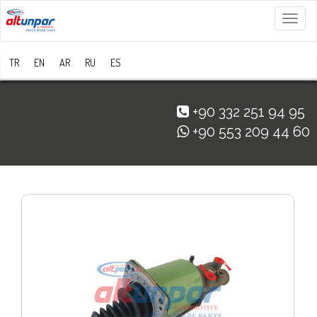
Menü
TR
EN
AR
RU
ES
+90 332 251 94 95
+90 553 209 44 60