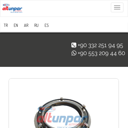
Menü
TR
EN
AR
RU
ES
+90 332 251 94 95
+90 553 209 44 60