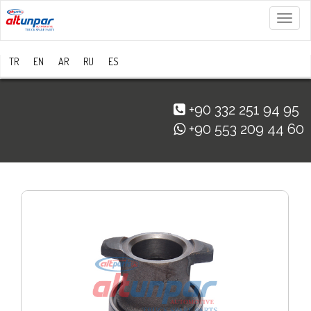
Menü
TR
EN
AR
RU
ES
+90 332 251 94 95
+90 553 209 44 60