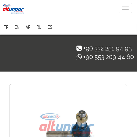
Menü
TR
EN
AR
RU
ES
+90 332 251 94 95
+90 553 209 44 60