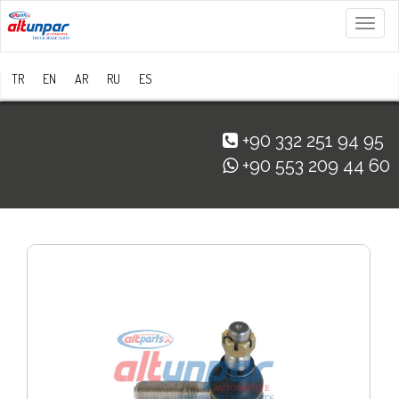
Menü
TR
EN
AR
RU
ES
+90 332 251 94 95
+90 553 209 44 60