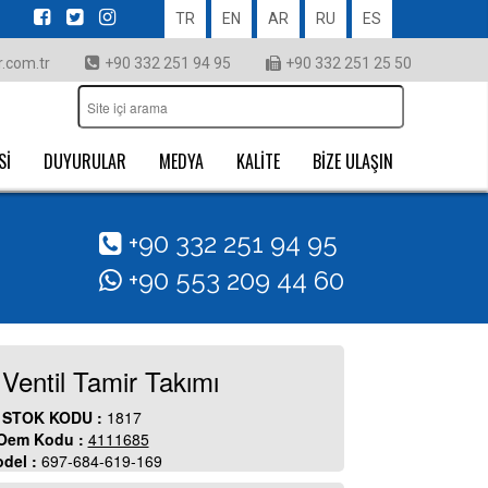
TR
EN
AR
RU
ES
.com.tr
+90 332 251 94 95
+90 332 251 25 50
Sİ
DUYURULAR
MEDYA
KALİTE
BİZE ULAŞIN
+90 332 251 94 95
+90 553 209 44 60
Ventil Tamir Takımı
STOK KODU :
1817
Oem Kodu :
4111685
del :
697-684-619-169