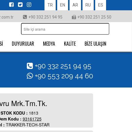
TR
EN
AR
RU
ES
.com.tr
+90 332 251 94 95
+90 332 251 25 50
Sİ
DUYURULAR
MEDYA
KALİTE
BİZE ULAŞIN
+90 332 251 94 95
+90 553 209 44 60
vru Mrk.Tm.Tk.
STOK KODU :
1813
em Kodu :
93161725
l :
TRAKKER-TECH-STAR