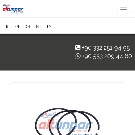
Menü
TR
EN
AR
RU
ES
+90 332 251 94 95
+90 553 209 44 60