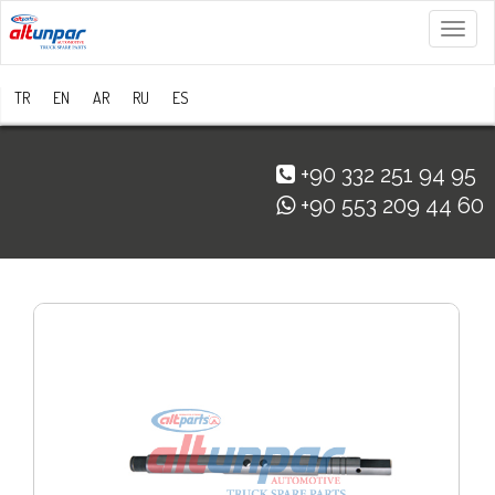
Menü
TR
EN
AR
RU
ES
+90 332 251 94 95
+90 553 209 44 60