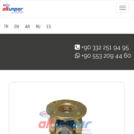
Menü
TR
EN
AR
RU
ES
+90 332 251 94 95
+90 553 209 44 60