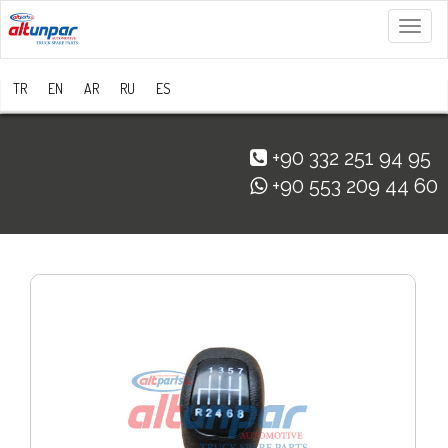
Menü
TR
EN
AR
RU
ES
+90 332 251 94 95
+90 553 209 44 60