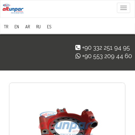
Menü
TR
EN
AR
RU
ES
+90 332 251 94 95
+90 553 209 44 60