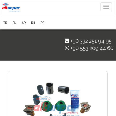
Menü
TR
EN
AR
RU
ES
+90 332 251 94 95
+90 553 209 44 60