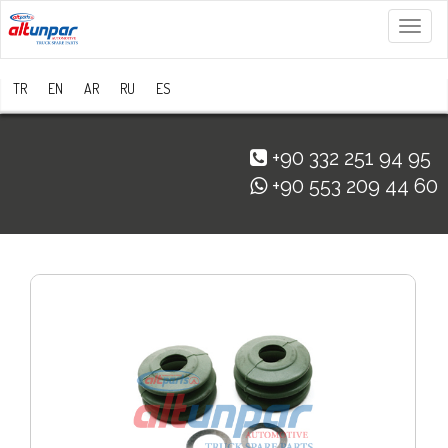
Menü
TR
EN
AR
RU
ES
+90 332 251 94 95
+90 553 209 44 60