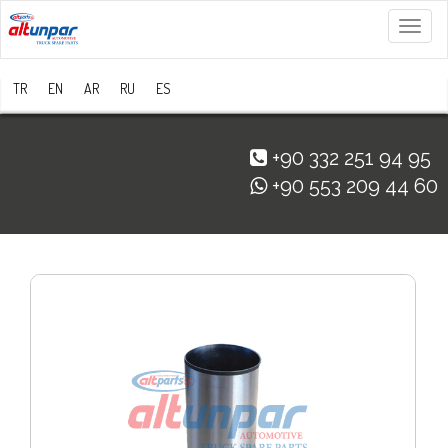
Menü
TR
EN
AR
RU
ES
+90 332 251 94 95
+90 553 209 44 60