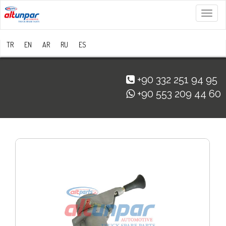
Menü
TR
EN
AR
RU
ES
+90 332 251 94 95
+90 553 209 44 60