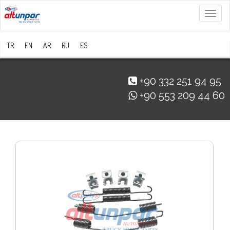
Menü
TR
EN
AR
RU
ES
+90 332 251 94 95
+90 553 209 44 60