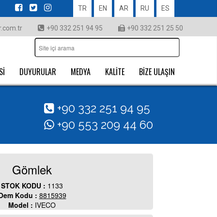
TR
EN
AR
RU
ES
.com.tr
+90 332 251 94 95
+90 332 251 25 50
Sİ
DUYURULAR
MEDYA
KALİTE
BİZE ULAŞIN
+90 332 251 94 95
+90 553 209 44 60
Gömlek
STOK KODU :
1133
Oem Kodu :
8815939
Model :
IVECO