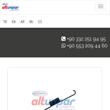
Menü
TR
EN
AR
RU
ES
+90 332 251 94 95
+90 553 209 44 60