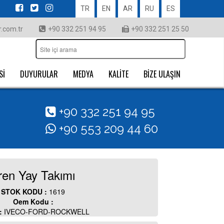
TR
EN
AR
RU
ES
.com.tr
+90 332 251 94 95
+90 332 251 25 50
Sİ
DUYURULAR
MEDYA
KALİTE
BİZE ULAŞIN
+90 332 251 94 95
+90 553 209 44 60
ren Yay Takımı
STOK KODU :
1619
Oem Kodu :
 :
IVECO-FORD-ROCKWELL