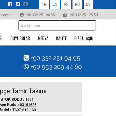
TR
EN
AR
RU
ES
.com.tr
+90 332 251 94 95
+90 332 251 25 50
Sİ
DUYURULAR
MEDYA
KALİTE
BİZE ULAŞIN
+90 332 251 94 95
+90 553 209 44 60
pçe Tamir Takımı
STOK KODU :
1681
em Kodu :
93161626
Model :
T697-619-169